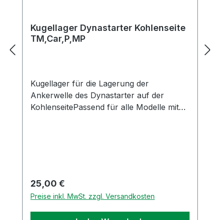
Kugellager Dynastarter Kohlenseite
TM,Car,P,MP
Kugellager für die Lagerung der
Ankerwelle des Dynastarter auf der
KohlenseitePassend für alle Modelle mit
Dynastarter und alle Dynastarter
HerstellerOriginal Piaggio Ersatzteil
Regulärer Preis:
25,00 €
Preise inkl. MwSt. zzgl. Versandkosten