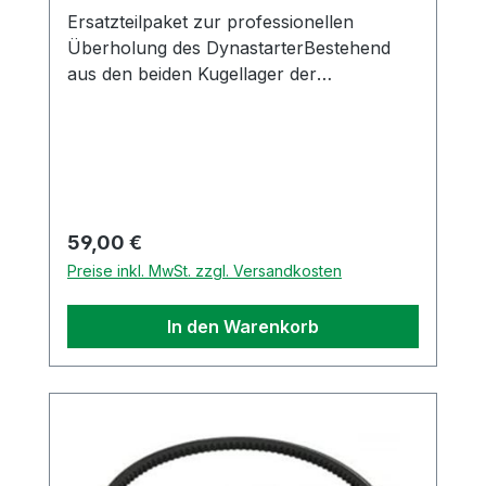
Ersatzteilpaket zur professionellen
Überholung des DynastarterBestehend
aus den beiden Kugellager der
Ankerwelle, den Kohlen und einem
Keilriemen (original Piaggio Ersatzteile)Die
Überholung kann mit etwas Geschick von
jedem Hobbyschrauber durchgeführt
werden.Eine Überholung eines
hochwertigen original Dynastarter (Bosch,
Regulärer Preis:
59,00 €
Effel oder Siem) ist generell dem Tausch
Preise inkl. MwSt. zzgl. Versandkosten
gegen einen billigen Nachbau-
Dynastarter vorzuziehen.
In den Warenkorb