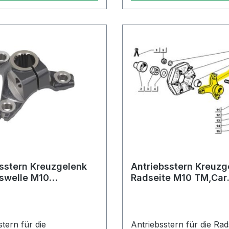
sstern Kreuzgelenk
Antriebsstern Kreuzg
swelle M10
Radseite M10 TM,Car
Classic,Calessino
Diesel,MAX Diesel,Po
tern für die
Antriebsstern für die Rad