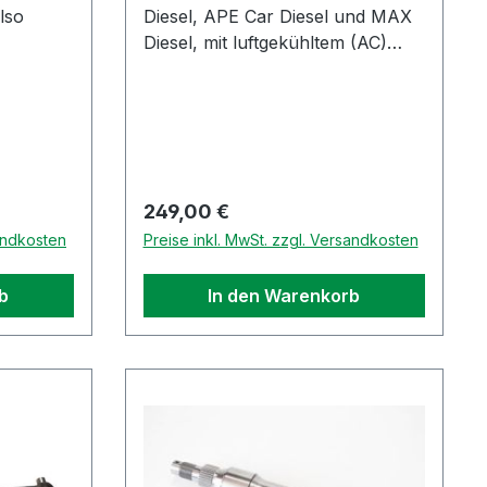
lso
Diesel, APE Car Diesel und MAX
Diesel, mit luftgekühltem (AC)
 alle
Dieselmotor.Die Antriebswelle hat
Modell
eine Gesamtlänge von etwa
er
393mm, siehe Bilder.Original
02 und
Piaggio Ersatzteil / Restbestand
le APE
aus Lagerauflösung
und für
Regulärer Preis:
249,00 €
o
sandkosten
Preise inkl. MwSt. zzgl. Versandkosten
b
In den Warenkorb