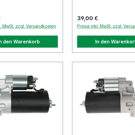
r Preis:
Regulärer Preis:
€
39,00 €
l. MwSt. zzgl. Versandkosten
Preise inkl. MwSt. zzgl. Ver
In den Warenkorb
In den Warenkor