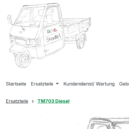
m Hauptinhalt springen
Zur Suche springen
Zur Hauptnavigation springen
Startseite
Ersatzteile
Kundendienst/ Wartung
Gebr
Ersatzteile
TM703 Diesel