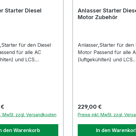
r Starter Diesel
Anlasser Starter Dies
Motor Zubehör
,Starter für den Diesel
Anlasser,Starter für den 
ssend für alle AC
Motor Passend für alle 
ühlten) und LCS
(luftgekühlten) und LCS
ekühlten)
(wassergekühlten)
toren.Es handelt sich um
Dieselmotoren.Es handel
nal Piaggio Ersatzteil
ein Zubehör Ersatzteil in
Qualität
r Preis:
Regulärer Preis:
 €
229,00 €
l. MwSt. zzgl. Versandkosten
Preise inkl. MwSt. zzgl. Ver
In den Warenkorb
In den Warenkor