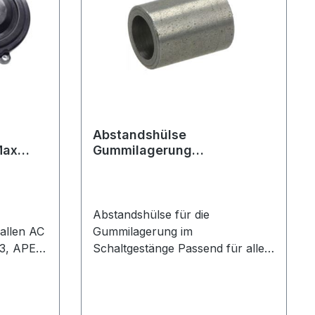
Abstandshülse
Max
Gummilagerung
Schaltgestänge
Abstandshülse für die
allen AC
Gummilagerung im
3, APE
Schaltgestänge Passend für alle
ie
Benziner und Diesel Modelle mit
tzteil /
LenkradOriginal Piaggio Ersatzteil
flösung