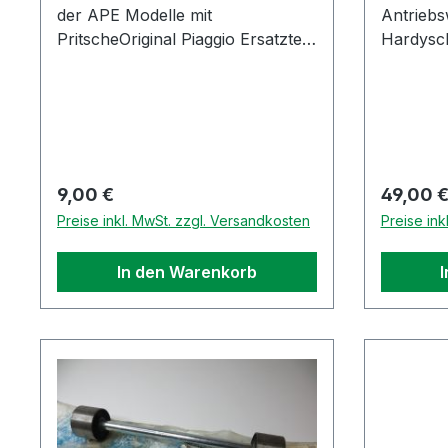
der APE Modelle mit
Antriebs
Materialen gefertigt. Die
PritscheOriginal Piaggio Ersatzteil
Hardysch
Konstruktion ist insgesamt sehr
(Restbestand aus
nachfol
robust!
Lagerauflösung)
mit M10
Verschr
Hardysc
TM703 M
Classic 
Regulärer Preis:
Reguläre
9,00 €
49,00 
Diesel 4
Preise inkl. MwSt. zzgl. Versandkosten
Preise ink
Ersatztei
In den Warenkorb