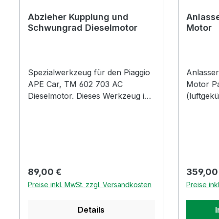
Abzieher Kupplung und
Anlasse
Schwungrad Dieselmotor
Motor
Spezialwerkzeug für den Piaggio
Anlasser
APE Car, TM 602 703 AC
Motor Pa
Dieselmotor. Dieses Werkzeug ist
(luftgek
erforderlich zur
(wasserg
Ordnungsgemäßen Demontage
Dieselmo
der Kupplung und der
ein origi
Schwungscheibe. Ohne
Spezialwerkzeug lassen sich
diese Arbeiten kaum ohne
Regulärer Preis:
Reguläre
89,00 €
359,00
Beschädigung der Bauteile bzw.
Preise inkl. MwSt. zzgl. Versandkosten
Preise ink
der Kurbelwelle durchführen. Das
Werkzeug ist ein
Details
Universalwerkzeug und für