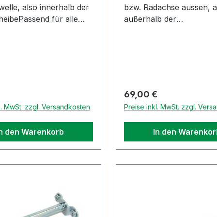
welle, also innerhalb der
bzw. Radachse aussen, a
eibePassend für alle
außerhalb der
gend genannten Modell
HardyscheibePassend für
 Schrauben zur
nachfolgend genannten 
aubung der
mit M10 Schrauben an d
heibe:APE TM602 und
Hardzscheibe (APE TM6
odelle, sowie APE Car,
TM703 Modelle, sowie al
Diesel MP601 und Classic
Car Diesel / MAX Diesel 
r Preis:
Regulärer Preis:
€
69,00 €
00Original Piaggio
die Poker)Original Piaggi
l. MwSt. zzgl. Versandkosten
Preise inkl. MwSt. zzgl. Ver
l
Ersatzteil
In den Warenkorb
In den Warenkor