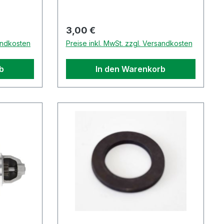
Regulärer Preis:
3,00 €
sandkosten
Preise inkl. MwSt. zzgl. Versandkosten
b
In den Warenkorb