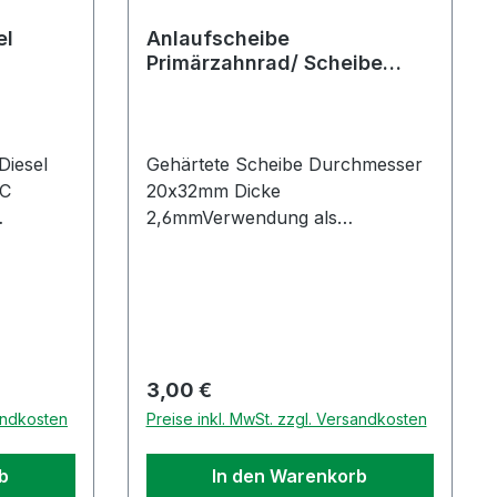
el
Anlaufscheibe
Primärzahnrad/ Scheibe
Verschraubung
Bremstrommel TM,Car,P,MP
Diesel
Gehärtete Scheibe Durchmesser
AC
20x32mm Dicke
2,6mmVerwendung als
Anlaufscheibe Primärzahnrad
t sich um
(alte Ausführung) Vespa Car
 guter
AF1M Motor, P401, P501, P601,
MPUnd Scheibe für die
Verschraubung der Hinterachs-
Bremstrommel APE TM,
Regulärer Preis:
3,00 €
PokerOriginal Piaggio Ersatzteil
sandkosten
Preise inkl. MwSt. zzgl. Versandkosten
b
In den Warenkorb