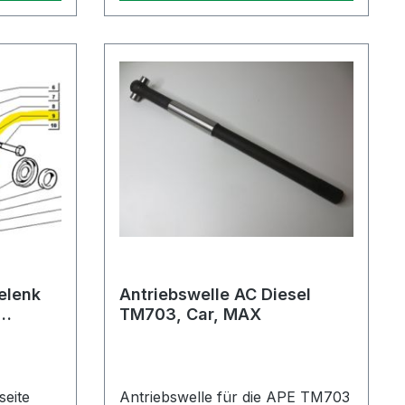
elenk
Antriebswelle AC Diesel
TM703, Car, MAX
ker
seite
Antriebswelle für die APE TM703