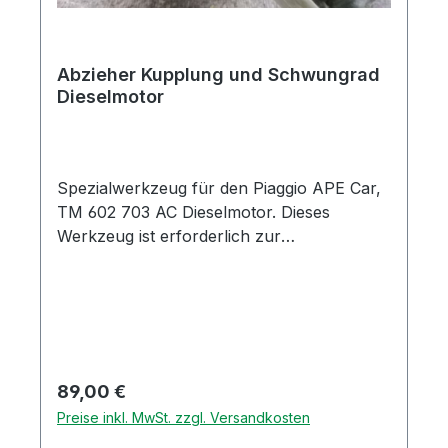
Abzieher Kupplung und Schwungrad
Dieselmotor
Spezialwerkzeug für den Piaggio APE Car,
TM 602 703 AC Dieselmotor. Dieses
Werkzeug ist erforderlich zur
Ordnungsgemäßen Demontage der
Kupplung und der Schwungscheibe. Ohne
Spezialwerkzeug lassen sich diese Arbeiten
kaum ohne Beschädigung der Bauteile bzw.
der Kurbelwelle durchführen. Das
Werkzeug ist ein Universalwerkzeug und
Regulärer Preis:
89,00 €
für folgende Arbeiten geeignet: -
Preise inkl. MwSt. zzgl. Versandkosten
Demontage/ Abziehen der Kupplung; -