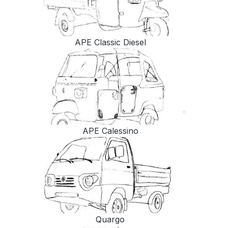
APE Classic Diesel
APE Calessino
Quargo