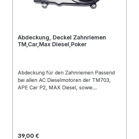
Abdeckung, Deckel Zahnriemen
TM,Car,Max Diesel,Poker
Abdeckung für den Zahnriemen Passend
bei allen AC Dieselmotoren der TM703,
APE Car P2, MAX Diesel, sowie
PokerOriginal Piaggio Ersatzteil /
Restbestand aus Lagerauflösung
Regulärer Preis:
39,00 €