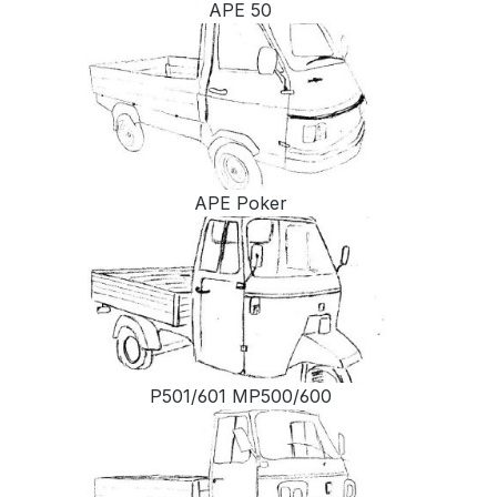
APE 50
APE Poker
P501/601 MP500/600