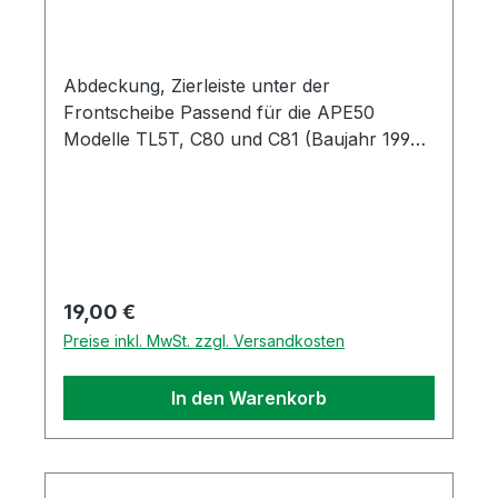
Abdeckung, Zierleiste unter der
Frontscheibe Passend für die APE50
Modelle TL5T, C80 und C81 (Baujahr 1996
bis 2025)Original Piaggio Ersatzteil
Regulärer Preis:
19,00 €
Preise inkl. MwSt. zzgl. Versandkosten
In den Warenkorb