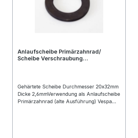
Anlaufscheibe Primärzahnrad/
Scheibe Verschraubung
Bremstrommel TM,Car,P,MP
Gehärtete Scheibe Durchmesser 20x32mm
Dicke 2,6mmVerwendung als Anlaufscheibe
Primärzahnrad (alte Ausführung) Vespa
Car AF1M Motor, P401, P501, P601,
MPUnd Scheibe für die Verschraubung der
Hinterachs- Bremstrommel APE TM,
PokerOriginal Piaggio Ersatzteil