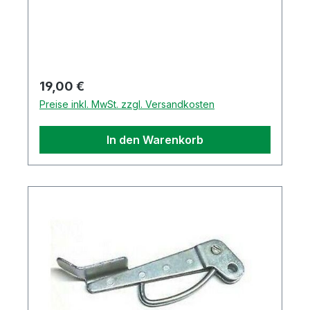
des Hakens vergleichen, siehe Bilder
Original Piaggio Ersatzteil
Regulärer Preis:
19,00 €
Preise inkl. MwSt. zzgl. Versandkosten
In den Warenkorb