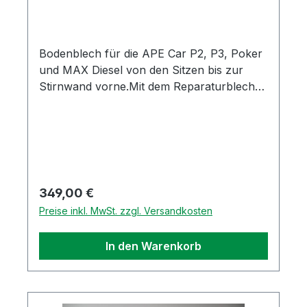
Bodenblech für die APE Car P2, P3, Poker
und MAX Diesel von den Sitzen bis zur
Stirnwand vorne.Mit dem Reparaturblech
kann die Bodengruppe professionell
instandgesetzt werden.Bei dem Blech
handelt es sich um ein Nachbauteil mit
guter Passgenauigkeit.
Regulärer Preis:
349,00 €
Preise inkl. MwSt. zzgl. Versandkosten
In den Warenkorb