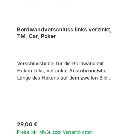
Bordwandverschluss links verzinkt,
TM, Car, Poker
Verschlusshebel für die Bordwand mit
Haken links, verzinkte AusführungBitte
Länge des Hakens auf dem zweiten Bild
vergleichenOriginal Piaggio Ersatzteil
Regulärer Preis:
29,00 €
Preise inkl. MwSt. zzgl. Versandkosten