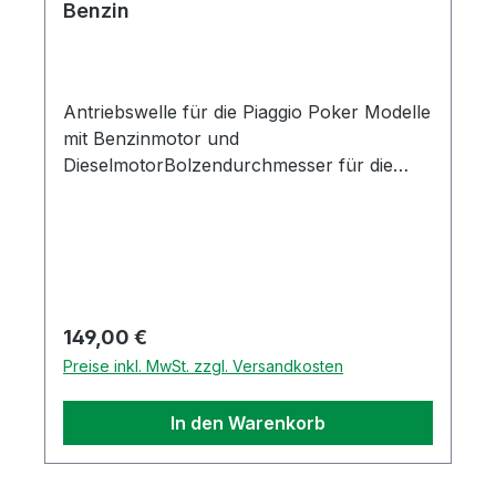
Benzin
Antriebswelle für die Piaggio Poker Modelle
mit Benzinmotor und
DieselmotorBolzendurchmesser für die
Gleitsteine: 15mm, Gesamtlänge
380mmPassend für die linke und rechte
SeiteOriginal Piaggio Ersatzteil
Regulärer Preis:
149,00 €
Preise inkl. MwSt. zzgl. Versandkosten
In den Warenkorb