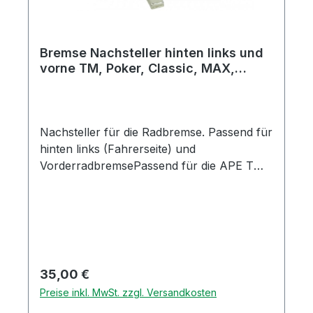
Bremse Nachsteller hinten links und
vorne TM, Poker, Classic, MAX,
Quargo
Nachsteller für die Radbremse. Passend für
hinten links (Fahrerseite) und
VorderradbremsePassend für die APE TM
Modelle, Poker, Classic P601, MAX Diesel
und QuargoOriginal Piaggio Ersatzteil
Regulärer Preis:
35,00 €
Preise inkl. MwSt. zzgl. Versandkosten