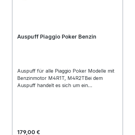
Auspuff Piaggio Poker Benzin
Auspuff für alle Piaggio Poker Modelle mit
Benzinmotor M4R1T, M4R2TBei dem
Auspuff handelt es sich um ein
Nachbauprodukt in guter Qualität und
Passgenauigkeit
Regulärer Preis:
179,00 €