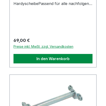
HardyscheibePassend für alle nachfolgend
genannten Modell mit M10 Schrauben an
der Hardzscheibe (APE TM602 und TM703
Modelle, sowie alle APE Car Diesel / MAX
Diesel und für die Poker)Original Piaggio
Ersatzteil
Regulärer Preis:
69,00 €
Preise inkl. MwSt. zzgl. Versandkosten
In den Warenkorb