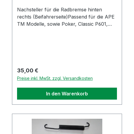
Nachsteller für die Radbremse hinten
rechts (Beifahrerseite)Passend für die APE
TM Modelle, sowie Poker, Classic P601,
MAX Diesel und QuargoOriginal Piaggio
Ersatzteil
Regulärer Preis:
35,00 €
Preise inkl. MwSt. zzgl. Versandkosten
In den Warenkorb