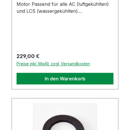
Motor Passend für alle AC (luftgekühlten)
und LCS (wassergekühlten)
Dieselmotoren.Es handelt sich um ein
Zubehör Ersatzteil in guter Qualität
Regulärer Preis:
229,00 €
Preise inkl. MwSt. zzgl. Versandkosten
In den Warenkorb