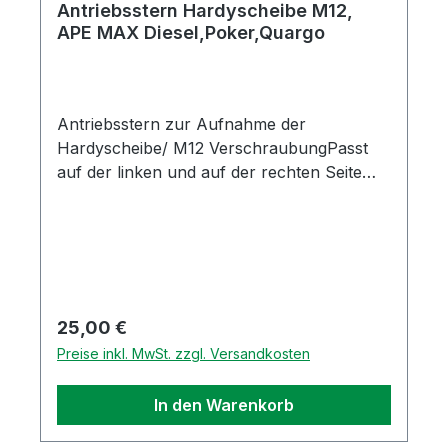
Antriebsstern Hardyscheibe M12,
APE MAX Diesel,Poker,Quargo
Antriebsstern zur Aufnahme der
Hardyscheibe/ M12 VerschraubungPasst
auf der linken und auf der rechten Seite
Passend für folgende Fahrzeuge:- Poker
Benzin und Diesel - APE Car MAX Diesel-
Piaggio Quargo (alle Modelle und
Baujahre)Original Piaggio Ersatzteil
Regulärer Preis:
25,00 €
Preise inkl. MwSt. zzgl. Versandkosten
In den Warenkorb