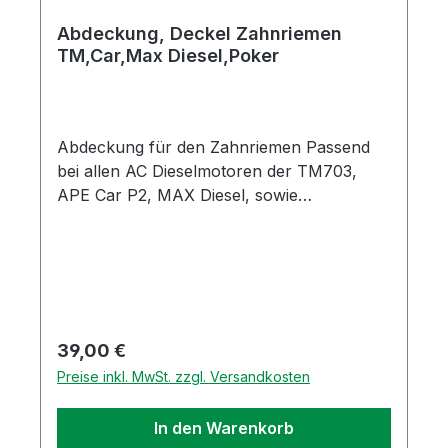
Abdeckung, Deckel Zahnriemen
TM,Car,Max Diesel,Poker
Abdeckung für den Zahnriemen Passend
bei allen AC Dieselmotoren der TM703,
APE Car P2, MAX Diesel, sowie
PokerOriginal Piaggio Ersatzteil /
Restbestand aus Lagerauflösung
Regulärer Preis:
39,00 €
Preise inkl. MwSt. zzgl. Versandkosten
In den Warenkorb