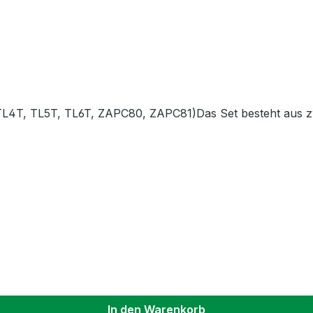
 (TL4T, TL5T, TL6T, ZAPC80, ZAPC81)Das Set besteht aus zw
In den Warenkorb