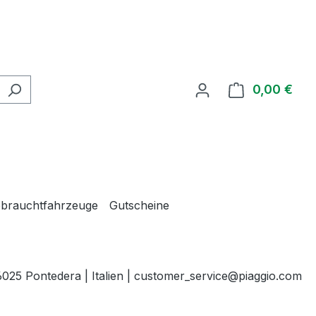
0,00 €
Ware
brauchtfahrzeuge
Gutscheine
 56025 Pontedera | Italien | customer_service@piaggio.com