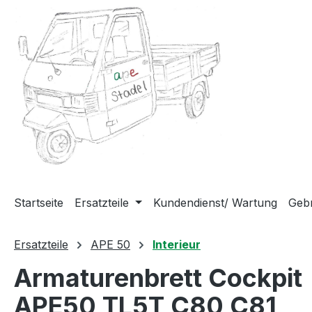
m Hauptinhalt springen
Zur Suche springen
Zur Hauptnavigation springen
Startseite
Ersatzteile
Kundendienst/ Wartung
Gebr
Ersatzteile
APE 50
Interieur
Armaturenbrett Cockpit
APE50 TL5T,C80,C81