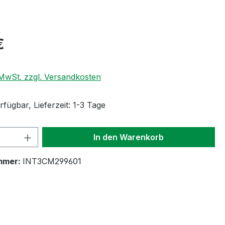
eis:
€
. MwSt. zzgl. Versandkosten
fügbar, Lieferzeit: 1-3 Tage
 Anzahl: Gib den gewünschten Wert ein 
In den Warenkorb
mmer:
INT3CM299601